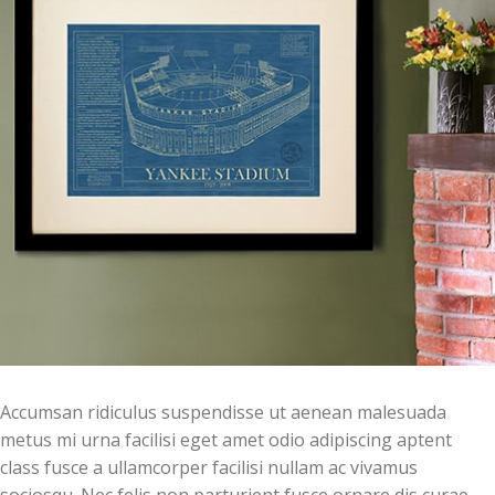
Accumsan ridiculus suspendisse ut aenean malesuada
metus mi urna facilisi eget amet odio adipiscing aptent
class fusce a ullamcorper facilisi nullam ac vivamus
sociosqu. Nec felis non parturient fusce ornare dis curae