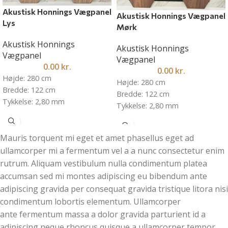
Akustisk Honnings Vægpanel
Akustisk Honnings Vægpanel
Lys
Mørk
Akustisk Honnings
Akustisk Honnings
Vægpanel
Vægpanel
0.00
kr.
0.00
kr.
Højde: 280 cm
Højde: 280 cm
Bredde: 122 cm
Bredde: 122 cm
Tykkelse: 2,80 mm
Tykkelse: 2,80 mm
Mauris torquent mi eget et amet phasellus eget ad
ullamcorper mi a fermentum vel a a nunc consectetur enim
rutrum. Aliquam vestibulum nulla condimentum platea
accumsan sed mi montes adipiscing eu bibendum ante
adipiscing gravida per consequat gravida tristique litora nisi
condimentum lobortis elementum. Ullamcorper
ante fermentum massa a dolor gravida parturient id a
adipiscing neque rhoncus quisque a ullamcorper tempor.